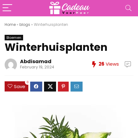
Home
»
blogs
»
Winterhuisplanten
Bloemen
Winterhuisplanten
Abdisamad
26
Views
February 19, 2024
0
Save