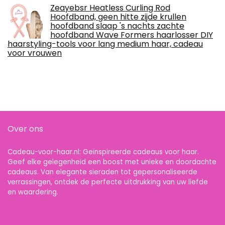
Zeayebsr Heatless Curling Rod
Hoofdband, geen hitte zijde krullen
hoofdband slaap 's nachts zachte
hoofdband Wave Formers haarlosser DIY
haarstyling-tools voor lang medium haar, cadeau
voor vrouwen
Over ons
Cadeau-voor-haar.nl: Geïnspireerde cadeaus voor haar.
Geef elke gelegenheid een boost met unieke en doordachte
cadeaus. Van elegante sieraden tot gepersonaliseerde
verrassingen, ontdek de perfecte uitdrukking van uw liefde
en waardering.