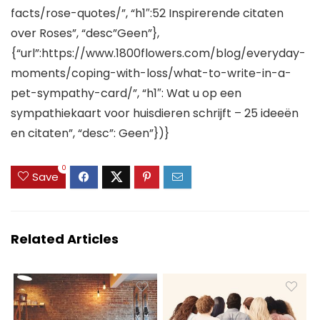
facts/rose-quotes/”, “h1″:52 Inspirerende citaten
over Roses”, “desc”Geen”},
{“url”:https://www.1800flowers.com/blog/everyday-
moments/coping-with-loss/what-to-write-in-a-
pet-sympathy-card/”, “h1″: Wat u op een
sympathiekaart voor huisdieren schrijft – 25 ideeën
en citaten”, “desc”: Geen”})}
0
Save
Related Articles