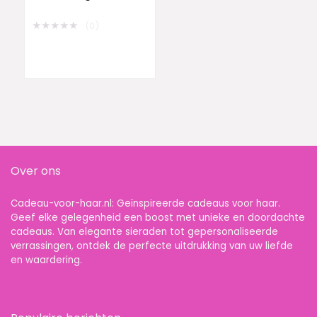
34x28cm – Ik Hou Van
Je/I Love You –
★
★
★
★
★
(0)
Sierkussen,
Sofakussen,
Decokussen –
Verjaardag &
Valentijnsdag
Cadeau voor Haar,
Vrouw en Vriendin
Over ons
Cadeau-voor-haar.nl: Geïnspireerde cadeaus voor haar.
Geef elke gelegenheid een boost met unieke en doordachte
cadeaus. Van elegante sieraden tot gepersonaliseerde
verrassingen, ontdek de perfecte uitdrukking van uw liefde
en waardering.