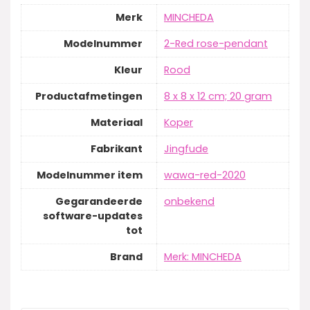
Merk
‎MINCHEDA
Modelnummer
‎2-Red rose-pendant
Kleur
‎Rood
Productafmetingen
‎8 x 8 x 12 cm; 20 gram
Materiaal
‎Koper
Fabrikant
‎Jingfude
Modelnummer item
‎wawa-red-2020
Gegarandeerde
‎onbekend
software-updates
tot
Brand
Merk: MINCHEDA