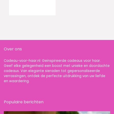
Cadeaubonnen
Cadeaukaart cadeau
voor man of vrouw |
Over ons
Cadeau-voor-haar.nl: Geïnspireerde cadeaus voor haar.
Geef elke gelegenheid een boost met unieke en doordachte
cadeaus. Van elegante sieraden tot gepersonaliseerde
verrassingen, ontdek de perfecte uitdrukking van uw liefde
en waardering.
Populaire berichten