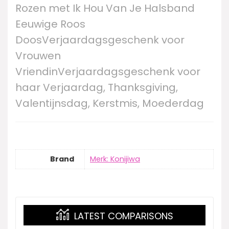
Rozen met Ik Hou Van Je Halsband
Eeuwige Roos
DoosVerjaardagsgeschenk voor
Vrouwen
VriendinVerjaardagsgeschenk voor
haar Verjaardag, Thanksgiving,
Valentijnsdag, Kerstmis, Moederdag
Brand
Merk: Konijiwa
LATEST COMPARISONS