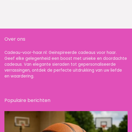
Hem, Vrouwen en
Mannen 10331
Over ons
Cadeau-voor-haar.nl: Geïnspireerde cadeaus voor haar.
Geef elke gelegenheid een boost met unieke en doordachte
cadeaus. Van elegante sieraden tot gepersonaliseerde
verrassingen, ontdek de perfecte uitdrukking van uw liefde
en waardering.
Populaire berichten