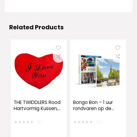
Related Products
THE TWIDDLERS Rood
Bongo Bon – 1 uur
Hartvormig Kussen,
rondvaren op de
34x28cm – Ik Hou Van
Amsterdamse
Je/I Love You –
grachten voor 2
★
★
★
★
★
★
★
★
★
★
(0)
(0)
Sierkussen,
personen |
Sofakussen,
Cadeaubonnen