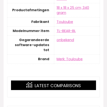
‎18 x 18 x 25 cm; 340
Productafmetingen
gram
Fabrikant
‎Touloube
Modelnummer item
‎TL-BEAR-BL
Gegarandeerde
‎onbekend
software-updates
tot
Brand
Merk: Touloube
LATEST COMPARISONS