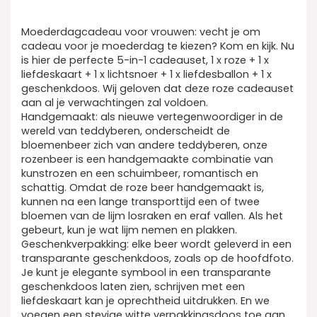
Moederdagcadeau voor vrouwen: vecht je om
cadeau voor je moederdag te kiezen? Kom en kijk. Nu
is hier de perfecte 5-in-1 cadeauset, 1 x roze + 1 x
liefdeskaart + 1 x lichtsnoer + 1 x liefdesballon + 1 x
geschenkdoos. Wij geloven dat deze roze cadeauset
aan al je verwachtingen zal voldoen.
Handgemaakt: als nieuwe vertegenwoordiger in de
wereld van teddyberen, onderscheidt de
bloemenbeer zich van andere teddyberen, onze
rozenbeer is een handgemaakte combinatie van
kunstrozen en een schuimbeer, romantisch en
schattig. Omdat de roze beer handgemaakt is,
kunnen na een lange transporttijd een of twee
bloemen van de lijm losraken en eraf vallen. Als het
gebeurt, kun je wat lijm nemen en plakken.
Geschenkverpakking: elke beer wordt geleverd in een
transparante geschenkdoos, zoals op de hoofdfoto.
Je kunt je elegante symbool in een transparante
geschenkdoos laten zien, schrijven met een
liefdeskaart kan je oprechtheid uitdrukken. En we
voegen een stevige witte verpakkingsdoos toe aan