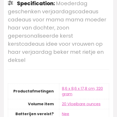
Specification:
Moederdag
geschenken verjaardagscadeaus
cadeaus voor mama mama moeder
haar van dochter, zoon
gepersonaliseerde kerst
kerstcadeaus idee voor vrouwen op
haar verjaardag beker met rietje en
deksel
‎8,6 x 8,6 x 17,8 cm; 320
Productafmetingen
gram
Volume item
‎20 Vloeibare ounces
Batterijen vereist?
‎Nee