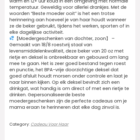
warm en 12+ uur koud in een omgeving met normale
temperatuur. Geweldig voor allerlei drankjes. Met de
woorden “Beste moeder ooit” is het een trotse
herinnering aan hoeveel je van haar houdt wanneer
ze de beker gebruikt, tijdens het werken, sporten of in
elke dagelijkse activiteit.
【Moedergeschenken van dochter, zoon】 –
Gemaakt van 18/8 roestvrij staal van
levensmiddelenkwaliteit, deze beker van 20 oz met
rietje en deksel is onbreekbaar en gebouwd om lang
mee te gaan. Het is zeer goed bestand tegen roest
en punctie, het BPA-vrije doorzichtige deksel dat
goed afsluit houdt morsen onder controle en laat je
naar binnen kijken. Op elk deksel bevindt zich een
drinkgat, wat handig is om direct of met een rietje te
drinken. Gepersonaliseerde beste
moedergeschenken zijn de perfecte cadeaus om je
mama eraan te herinneren dat elke dag zinvol is.
Category:
Cadeau Voor Haar