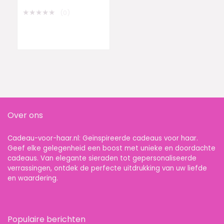
Olie Geschenkset,
Kristallen Kralen
★
★
★
★
★
(0)
Armbanden voor
Vrouwen, Roze Zebra
Jasper Love Lock
Aromatherapie
Diffuser Sieraden,
Zelfzorg Mindfulness
Verjaardagscadeaus
Over ons
Cadeau-voor-haar.nl: Geïnspireerde cadeaus voor haar.
Geef elke gelegenheid een boost met unieke en doordachte
cadeaus. Van elegante sieraden tot gepersonaliseerde
verrassingen, ontdek de perfecte uitdrukking van uw liefde
en waardering.
Populaire berichten