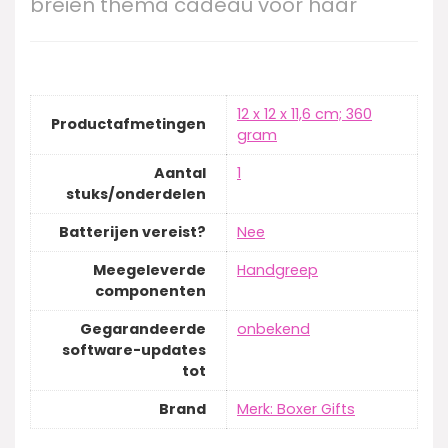
breien thema cadeau voor haar
‎12 x 12 x 11,6 cm; 360
Productafmetingen
gram
Aantal
‎1
stuks/onderdelen
Batterijen vereist?
‎Nee
Meegeleverde
‎Handgreep
componenten
Gegarandeerde
‎onbekend
software-updates
tot
Brand
Merk: Boxer Gifts