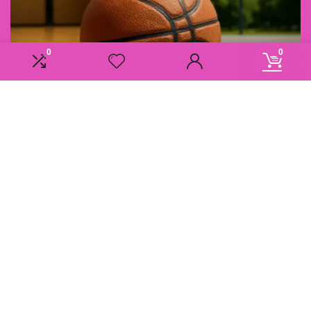
0
0
Informatie
Overzicht
Contact
Klantenservice
Over ons
Onze webshops
Vacature
Blogs