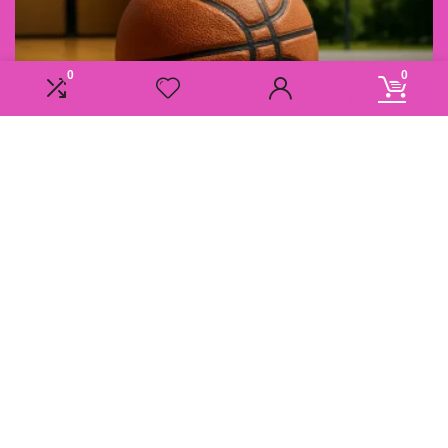
0
0
Informatie
Overzicht
Contact
Klantenservice
Over ons
Onze webshops
Vacature
Blogs