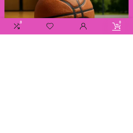
0
0
Informatie
Overzicht
Contact
Klantenservice
Over ons
Onze webshops
Vacature
Blogs