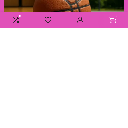
0
0
Informatie
Overzicht
Contact
Klantenservice
Over ons
Onze webshops
Vacature
Blogs
Privacybeleid