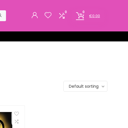
0
0
€
0.00
Default sorting