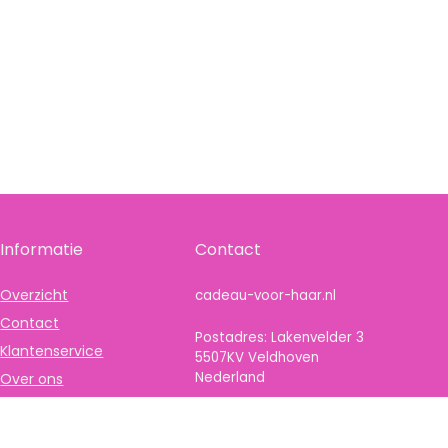
Informatie
Contact
Overzicht
cadeau-voor-haar.nl
Contact
Postadres: Lakenvelder 3
Klantenservice
5507KV Veldhoven
Nederland
Over ons
Onze webshops
KVK: 88360687
Vacature