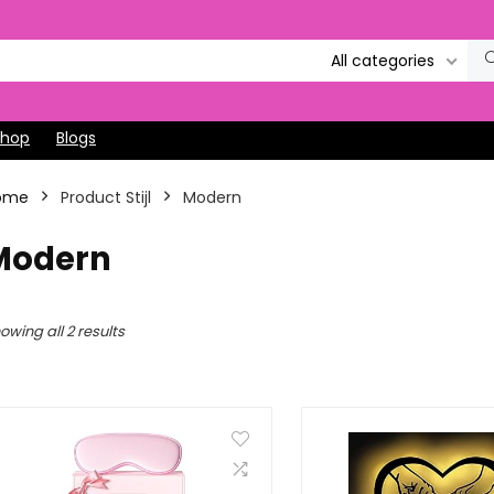
All categories
Shop
Blogs
ome
Product Stijl
‎Modern
‎Modern
owing all 2 results