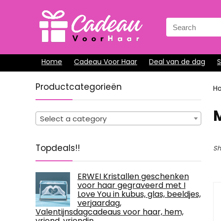
Search
for:
Home
Cadeau Voor Haar
Deal van de dag
Productcategorieën
H
Select a category
Topdeals!!
Sh
ERWEI Kristallen geschenken
voor haar gegraveerd met I
Love You in kubus, glas, beeldjes,
verjaardag,
Valentijnsdagcadeaus voor haar, hem,
vriend, vriendin