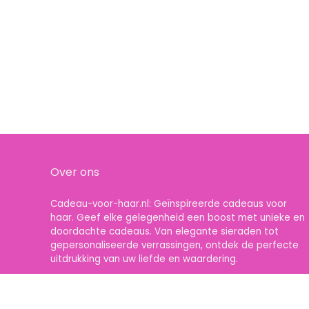
Over ons
Cadeau-voor-haar.nl: Geïnspireerde cadeaus voor
haar. Geef elke gelegenheid een boost met unieke en
doordachte cadeaus. Van elegante sieraden tot
gepersonaliseerde verrassingen, ontdek de perfecte
uitdrukking van uw liefde en waardering.