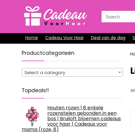
Search
for:
Home
Cadeau Voor Haar
Deal van de dag
Productcategorieën
H
‎
Select a category
Topdeals!!
Sh
Houten rozen | 8 enkele
rozenstelen gebonden in een
bos | Bruiloft bloemen cadeaus
voor haar | Cadeaus voor
mama (roze, 8)