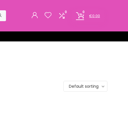
0
0
€
0.00
Default sorting