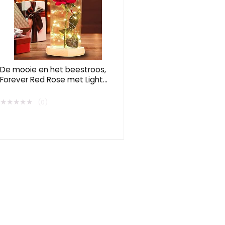
De mooie en het beestroos,
Forever Red Rose met Light
Enchanted Silk Rose in glas
Dome, nooit fade Rose
★
★
★
★
★
(0)
cadeau voor Moederdag,
jubileum, verjaardag,
Valentijnsdag, kamerdecoratie