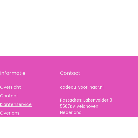
Informatie
Contact
Overzicht
cadeau-voor-haar.nl
Contact
Postadres: Lakenvelder 3
Klantenservice
5507KV Veldhoven
Nederland
Over ons
Onze webshops
KVK: 88360687
Vacature