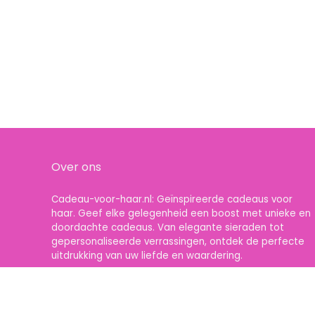
Over ons
Cadeau-voor-haar.nl: Geïnspireerde cadeaus voor
haar. Geef elke gelegenheid een boost met unieke en
doordachte cadeaus. Van elegante sieraden tot
gepersonaliseerde verrassingen, ontdek de perfecte
uitdrukking van uw liefde en waardering.