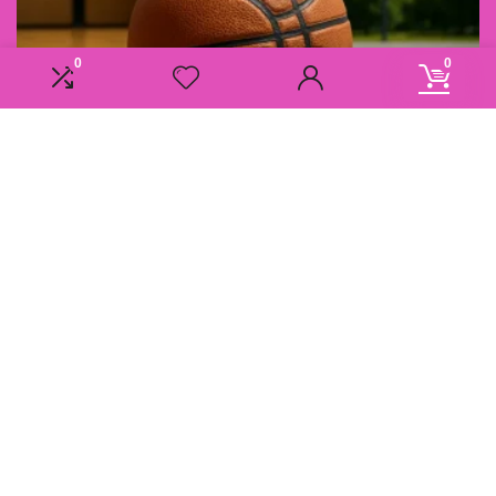
0
0
Informatie
Overzicht
Contact
Klantenservice
Over ons
Onze webshops
Vacature
Blogs
Privacybeleid