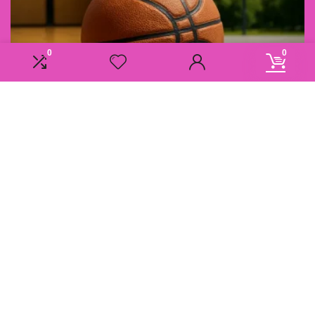
0
0
Informatie
Overzicht
Contact
Klantenservice
Over ons
Onze webshops
Vacature
Blogs