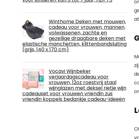
o
g
at
Winthome Deken met mouwen,
cadeau voor vrouwen, mannen,
volwassenen, zachte en
G
gezellige draagbare deken met
elastische manchetten, klittenbandsluiting
(grijs, 140 x 170 cm)
M
zi
Vocavi Wijnbeker
de
verjaardagscadeau voor
vrouwen, 12oz roestvrij staal
ca
wijnglazen met deksel rietje wijn
o
cadeauset voor vrouwen vriendin zus
vriendin koppels bedankje cadeau-ideeën
L
Of
va