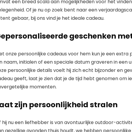
mvat een breed scala aan mogelijkheden voor het vinden
elegenheid. Of je nu op zoek bent naar een verjaardags
tent gebaar, bij ons vind je het ideale cadeau.
epersonaliseerde geschenken met
et onze persoonlijke cadeaus voor hem kun je een extra p
jn naam, initialen of een speciale datum graveren in een un
ze persoonlijke details voelt hij zich echt bijzonder en
deau geeft, laat je zien dat je de tijd hebt genomen om i
nvergetelijke momenten.
aat zijn persoonlijkheid stralen
 hij nu een liefhebber is van avontuurlijke outdoor-activi
n gezellige avonden thuis houdt, we hebben persoonlijke 