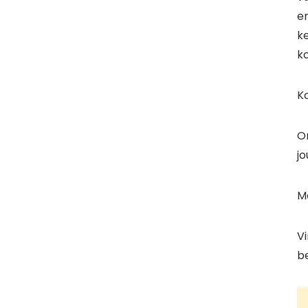
en
ke
k
Ko
O
j
Me
Vi
b