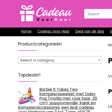
Search
for:
Home
Cadeau Voor Haar
Deal van de dag
Productcategorieën
H
Select a category
Topdeals!!
Vo
Barbie It Takes Two
P
Kampeerspeelset met Daisy
Pop (mollig met roze haar, 29
cm), puppyvriendje, kajak en
L
kampeeraccessoires, een leuk cadeau
voor kinderen van 3 tot 7 jaar, HDF75