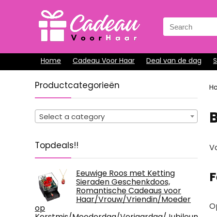
Search
for:
Home
Cadeau Voor Haar
Deal van de dag
Productcategorieën
H
Select a category
Topdeals!!
Vo
Eeuwige Roos met Ketting
F
Sieraden Geschenkdoos,
Romantische Cadeaus voor
Haar/Vrouw/Vriendin/Moeder
O
op
Kerstmis/Moederdag/Verjaardag/Jubileum/Val