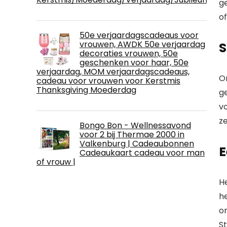
g
o
50e verjaardagscadeaus voor
vrouwen, AWDK 50e verjaardag
S
decoraties vrouwen, 50e
geschenken voor haar, 50e
verjaardag, MOM verjaardagscadeaus,
O
cadeau voor vrouwen voor Kerstmis
Thanksgiving Moederdag
g
vo
ze
Bongo Bon - Wellnessavond
voor 2 bij Thermae 2000 in
Valkenburg | Cadeaubonnen
E
Cadeaukaart cadeau voor man
of vrouw |
He
h
o
S