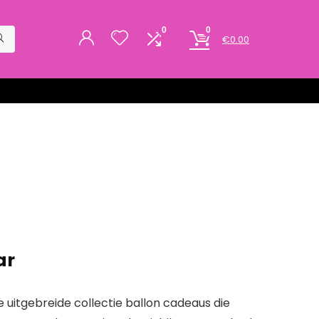
0
0
€
0.00
ar
uitgebreide collectie ballon cadeaus die