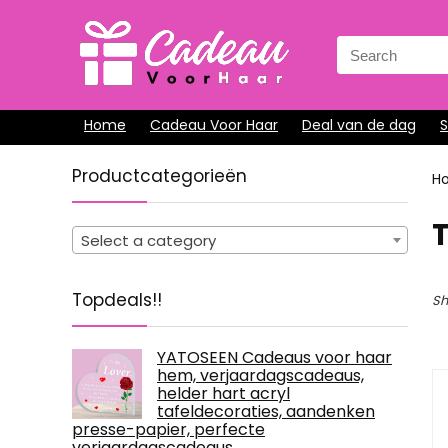
Search
for:
Home
Cadeau Voor Haar
Deal van de dag
Productcategorieën
H
Select a category
Topdeals!!
Sh
YATOSEEN Cadeaus voor haar
hem, verjaardagscadeaus,
helder hart acryl
tafeldecoraties, aandenken
presse-papier, perfecte
verjaardagscadeaus,