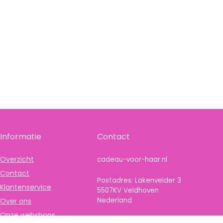
Informatie
Contact
Overzicht
cadeau-voor-haar.nl
Contact
Postadres: Lakenvelder 3
Klantenservice
5507KV Veldhoven
Nederland
Over ons
Onze webshops
KVK: 88360687