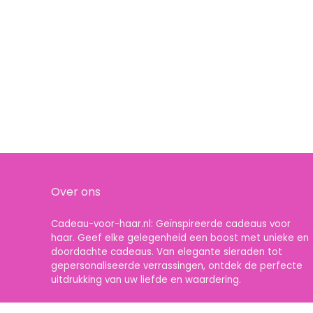
Over ons
Cadeau-voor-haar.nl: Geïnspireerde cadeaus voor
haar. Geef elke gelegenheid een boost met unieke en
doordachte cadeaus. Van elegante sieraden tot
gepersonaliseerde verrassingen, ontdek de perfecte
uitdrukking van uw liefde en waardering.