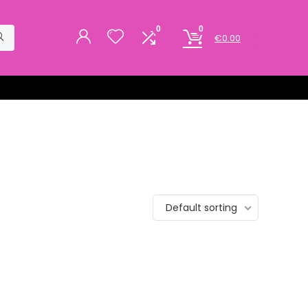
0
0
€
0.00
Default sorting