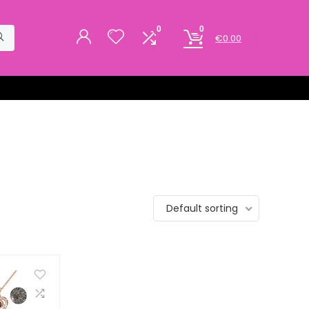
0
0
€
0.00
Default sorting