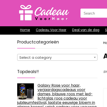
Search
for:
Home
Cadeau Voor Haar
Deal van de dag
Productcategorieën
H
‎
Select a category
Topdeals!!
Sh
Galaxy Rose voor haar,
verjaardagscadeaus voor
dames, blauwe roos met led-
lichtglas roos cadeau voor
jubileumfestival, laatste eeuwige bloem in
glazen koepel, uniek cadeau voor vrouwen,