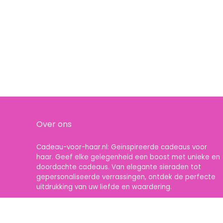
Over ons
Cadeau-voor-haar.nl: Geïnspireerde cadeaus voor
haar. Geef elke gelegenheid een boost met unieke en
doordachte cadeaus. Van elegante sieraden tot
gepersonaliseerde verrassingen, ontdek de perfecte
uitdrukking van uw liefde en waardering.