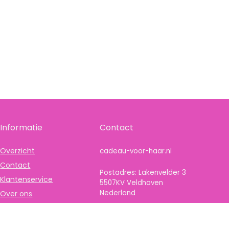
Informatie
Contact
Overzicht
cadeau-voor-haar.nl
Contact
Postadres: Lakenvelder 3
Klantenservice
5507KV Veldhoven
Nederland
Over ons
Onze webshops
KVK: 88360687
Vacature