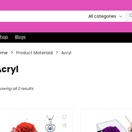
All categories
Shop
Blogs
ome
Product Materiaal
‎Acryl
Acryl
owing all 2 results