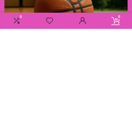
0
0
Informatie
Overzicht
Contact
Klantenservice
Over ons
Onze webshops
Vacature
Blogs
Privacybeleid