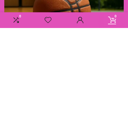
0
0
Informatie
Overzicht
Contact
Klantenservice
Over ons
Onze webshops
Vacature
Blogs
Privacybeleid