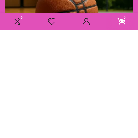
0
0
Informatie
Overzicht
Contact
Klantenservice
Over ons
Onze webshops
Vacature
Blogs
Privacybeleid