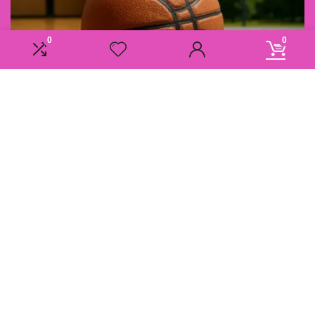
0
0
Informatie
Overzicht
Contact
Klantenservice
Over ons
Onze webshops
Vacature
Blogs
Privacybeleid