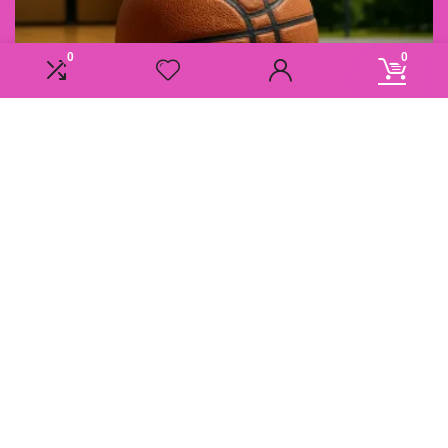
0
0
Informatie
Overzicht
Contact
Klantenservice
Over ons
Onze webshops
Vacature
Blogs
Privacybeleid