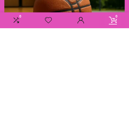
0
0
Informatie
Overzicht
Contact
Klantenservice
Over ons
Onze webshops
Vacature
Blogs
Privacybeleid